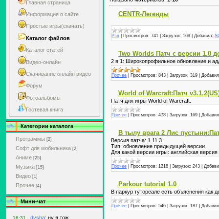
Главная страница
CENTR-Легенды
Информация о сайте
Простые игры(скачать)
Рэп
|
Просмотров:
741
|
Загрузок:
169
|
Добавил:
S
Каталог файлов
Каталог статей
Two Worlds Патч с версии 1.0 д
2 в 1: Широкопрофильное обновление и адд
Видео-онлайн
Скачивание онлайн видео
Прочее
|
Просмотров:
843
|
Загрузок:
319
|
Добавил
Форум
World of Warcraft:Патч v3.1.2(US
Фотоальбомы
Патч для игры World of Warcraft.
Гостевая книга
Прочее
|
Просмотров:
478
|
Загрузок:
169
|
Добавил
Категории каталога
В тылу врага 2 Лис пустыни:Пат
Программы
[2]
Версия патча: 1.11.3
Тип: обновление предыдущей версии
Софт для мобильника
[2]
Для какой версии игры: английская версия
Аниме
[25]
Музыка
Прочее
|
Просмотров:
1218
|
Загрузок:
243
|
Добави
[15]
Видео
[1]
Parkour tutorial 1.0
Прочее
[4]
В паркур тутореале есть объяснения как д
Мини-чат
Прочее
|
Просмотров:
546
|
Загрузок:
187
|
Добавил