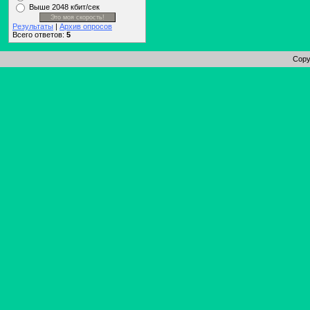
Выше 2048 кбит/сек
Результаты
|
Архив опросов
Всего ответов:
5
Copy