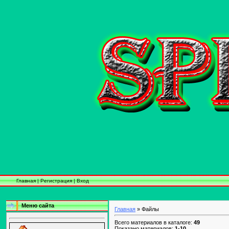
Главная
|
Регистрация
|
Вход
Меню сайта
Главная
» Файлы
Всего материалов в каталоге:
49
Показано материалов:
1-10