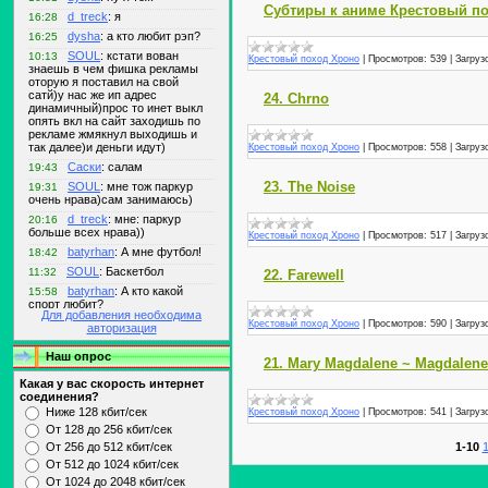
Субтиры к аниме Крестовый п
Крестовый поход Хроно
|
Просмотров:
539
|
Загруз
24. Chrno
Крестовый поход Хроно
|
Просмотров:
558
|
Загруз
23. The Noise
Крестовый поход Хроно
|
Просмотров:
517
|
Загруз
22. Farewell
Для добавления необходима
Крестовый поход Хроно
|
Просмотров:
590
|
Загруз
авторизация
Наш опрос
21. Mary Magdalene ~ Magdalene
Какая у вас скорость интернет
соединения?
Ниже 128 кбит/сек
Крестовый поход Хроно
|
Просмотров:
541
|
Загруз
От 128 до 256 кбит/сек
От 256 до 512 кбит/сек
1-10
1
От 512 до 1024 кбит/сек
От 1024 до 2048 кбит/сек