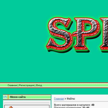
Главная
|
Регистрация
|
Вход
Меню сайта
Главная
» Файлы
Всего материалов в каталоге:
49
Показано материалов:
31-40