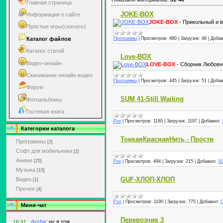
Главная страница
JOKE-BOX
Информация о сайте
JOKE-BOX
- Прикольный и 
Простые игры(скачать)
Каталог файлов
Программы
|
Просмотров:
480
|
Загрузок:
48
|
Добав
Каталог статей
Love-BOX
Видео-онлайн
LOVE-BOX
- Сборник Любовн
Скачивание онлайн видео
Программы
|
Просмотров:
445
|
Загрузок:
51
|
Добав
Форум
SUM 41-Still Waiting
Фотоальбомы
Гостевая книга
Рок
|
Просмотров:
1180
|
Загрузок:
1197
|
Добавил:
Категории каталога
ТонкаяКраснаяНить - Прости
Программы
[2]
Софт для мобильника
[2]
Аниме
[25]
Рок
|
Просмотров:
494
|
Загрузок:
215
|
Добавил:
S
Музыка
[15]
GUF-ХЛОП-ХЛОП
Видео
[1]
Прочее
[4]
Рэп
|
Просмотров:
1190
|
Загрузок:
775
|
Добавил:
Мини-чат
Перевозчик 3