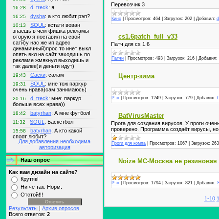
Перевозчик 3
Кино
|
Просмотров:
464
|
Загрузок:
202
|
Добавил:
d
cs1.6patch_full_v33
Патч для cs 1.6
Патчи
|
Просмотров:
493
|
Загрузок:
216
|
Добавил:
Центр-зима
Рэп
|
Просмотров:
1249
|
Загрузок:
779
|
Добавил:
BatVirusMaster
Прога для создания вирусов. У проги оче
проверено. Программа создаёт вирусы, но
Для добавления необходима
Проги для компа
|
Просмотров:
1067
|
Загрузок:
263
авторизация
Наш опрос
Noize MC-Москва не резиновая
Как вам дизайн на сайте?
Крутяк!
Рэп
|
Просмотров:
1794
|
Загрузок:
821
|
Добавил:
Ни чё так. Норм.
Отстой!!!
1-10
1
Результаты
|
Архив опросов
Всего ответов:
2