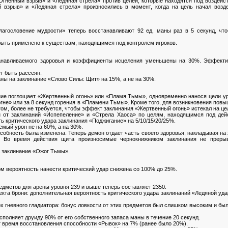
Огненный взрыв» и «Ледяная стрела» против целей, которые находятся под воздей
 взрыв» и «Ледяная стрела» произносились в момент, когда на цель начал возд
лагословение мудрости» теперь восстанавливают 92 ед. маны раз в 5 секунд, ч
быть применено к существам, находящимся под контролем игроков.
танавливаемого здоровья и коэффициенты исцеления уменьшены на 30%. Эффекти
т быть рассеян.
ны на заклинание «Слово Силы: Щит» на 15%, а не на 30%.
ние поглощает «Жертвенный огонь» или «Пламя Тьмы», одновременно нанося цели ур
гне» или за 8 секунд горения в «Пламени Тьмы». Кроме того, для возникновения пов
ом, более не требуется, чтобы эффект заклинания «Жертвенный огонь» истекал на цел
н от заклинаний «Испепеление» и «Стрела Хаоса» по целям, находящимся под де
ть критического удара заклинания «Поджигание» на 5/10/15/20/25%.
мый урон не на 60%, а на 30%.
обность была изменена. Теперь демон отдает часть своего здоровья, накладывая на 
д. Во время действия щита произносимые чернокнижником заклинания не преры
а заклинание «Ожог Тьмы».
м вероятность нанести критический удар снижена со 100% до 25%.
едметов для арены уровня 239 и выше теперь составляет 2350.
екта брони: дополнительная вероятность критического удара заклинаний «Ледяной уда
ох гневного гладиатора: бонус ловкости от этих предметов был слишком высоким и бы
полняет друиду 90% от его собственного запаса маны в течение 20 секунд.
 время восстановления способности «Рывок» на 7% (ранее было 20%).