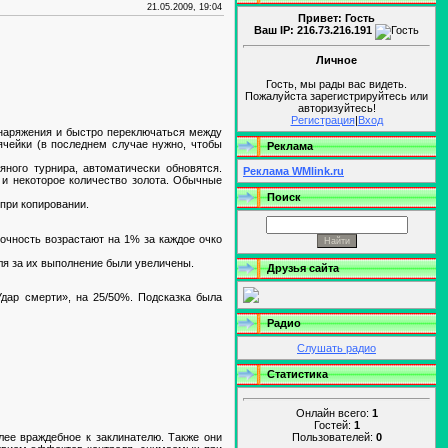
21.05.2009, 19:04
Привет: Гость
Ваш IP: 216.73.216.191
Личное
Гость, мы рады вас видеть.
Пожалуйста зарегистрируйтесь или
авторизуйтесь!
Регистрация
|
Вход
снаряжения и быстро переключаться между
ячейки (в последнем случае нужно, чтобы
Реклама
ного турнира, автоматически обновятся.
Реклама WMlink.ru
 и некоторое количество золота. Обычные
Поиск
при копировании.
очность возрастают на 1% за каждое очко
ля за их выполнение были увеличены.
Друзья сайта
Удар смерти», на 25/50%. Подсказка была
Радио
Слушать радио
Статистика
Онлайн всего:
1
Гостей:
1
Пользователей:
0
лее враждебное к заклинателю. Также они