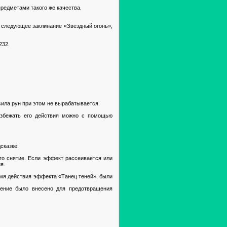
предметами такого же качества.
и следующее заклинание «Звездный огонь»,
232.
сила рун при этом не вырабатывается.
 избежать его действия можно с помощью
сказке.
го снятие. Если эффект рассеивается или
я.
емя действия эффекта «Танец теней», были
нение было внесено для предотвращения