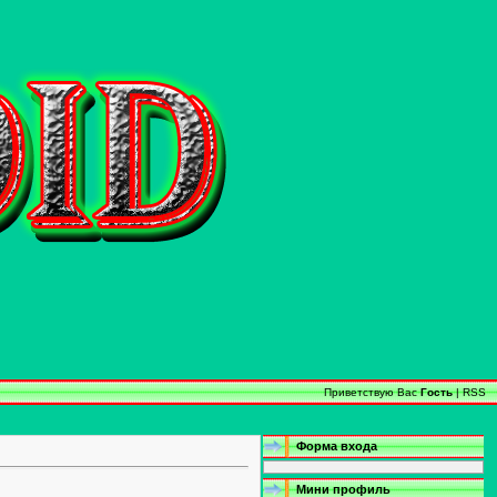
Приветствую Вас
Гость
|
RSS
Форма входа
Мини профиль