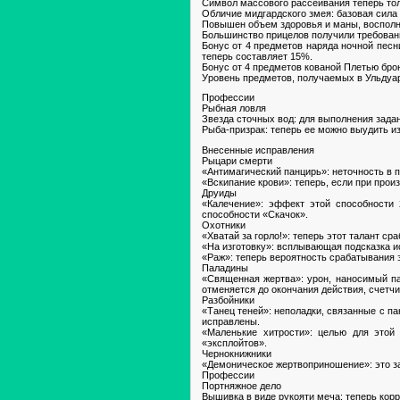
Символ массового рассеивания теперь то
Обличие мидгардского змея: базовая сила 
Повышен объем здоровья и маны, восполн
Большинство прицелов получили требовани
Бонус от 4 предметов наряда ночной песн
теперь составляет 15%.
Бонус от 4 предметов кованой Плетью брон
Уровень предметов, получаемых в Ульдуар
Профессии
Рыбная ловля
Звезда сточных вод: для выполнения зада
Рыба-призрак: теперь ее можно выудить из
Внесенные исправления
Рыцари смерти
«Антимагический панцирь»: неточность в 
«Вскипание крови»: теперь, если при прои
Друиды
«Калечение»: эффект этой способности 
способности «Скачок».
Охотники
«Хватай за горло!»: теперь этот талант с
«На изготовку»: всплывающая подсказка и
«Раж»: теперь вероятность срабатывания э
Паладины
«Священная жертва»: урон, наносимый па
отменяется до окончания действия, счетч
Разбойники
«Танец теней»: неполадки, связанные с п
исправлены.
«Маленькие хитрости»: целью для этой
«эксплойтов».
Чернокнижники
«Демоническое жертвоприношение»: это за
Профессии
Портняжное дело
Вышивка в виде рукояти меча: теперь кор