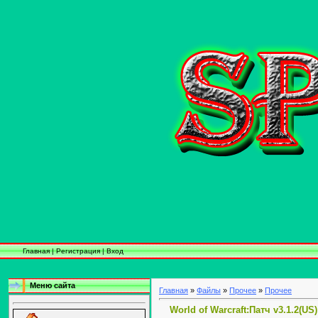
Главная
|
Регистрация
|
Вход
Меню сайта
Главная
»
Файлы
»
Прочее
»
Прочее
World of Warcraft:Патч v3.1.2(US)