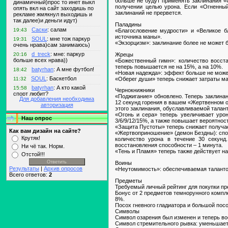
больше не будут применять заклинания «
получении целью урона. Если «Огненный
заклинаний не прервется.
Паладины
«Благословение мудрости» и «Великое б
источника маны».
«Экзорцизм»: заклинание более не может 
Жрецы
«Божественный гимн»: количество восс
теперь повышается не на 15%, а на 10%.
«Новая надежда»: эффект больше не може
«Оберег души» теперь снижает затраты ма
Чернокнижники
«Поджигание» обновлено. Теперь заклина
Для добавления необходима
12 секунд горения в вашем «Жертвенном о
авторизация
этого заклинания, обуславливаемой талант
«Огонь и сера» теперь увеличивает уро
Наш опрос
3/6/9/12/15%, а также повышает вероятнос
«Защита Пустоты» теперь снижает получае
Как вам дизайн на сайте?
«Жертвоприношение» (демон Бездны): спос
Крутяк!
количество урона в течение 30 секун
восстановления способности – 1 минута.
Ни чё так. Норм.
«Тень и Пламя» теперь также действует н
Отстой!!!
Воины
Результаты
|
Архив опросов
«Неутомимость»: обеспечиваемая таланто
Всего ответов:
2
Предметы
Требуемый личный рейтинг для покупки пр
Бонус от 2 предметов темнорунного компл
8%.
Посох гневного гладиатора и большой пос
Символы
Символ озарения был изменен и теперь вос
Символ стремительного рывка: уменьшает