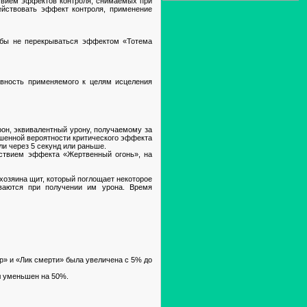
ствием эффектов контроля, снимаемых при
ействовать эффект контроля, применение
тобы не перекрываться эффектом «Тотема
вность применяемого к целям исцеления
он, эквивалентный урону, получаемому за
ышенной вероятности критического эффекта
и через 5 секунд или раньше.
йствием эффекта «Жертвенный огонь», на
хозяина щит, который поглощает некоторое
ваются при получении им урона. Время
р» и «Лик смерти» была увеличена с 5% до
л уменьшен на 50%.