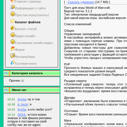
Главная страница
[ ·
Скачать удаленно
(14.7 Мб) ]
Патч для игры World of Warcraft.
Информация о сайте
Версия патча: 3.1.2
Тип: обновление предыдущей версии
Простые игры(скачать)
Для какой версии игры: английская версия
Каталог файлов
Список изменений:
Каталог статей
Общее
Управление экипировкой
Видео-онлайн
В настройках интерфейса можно активиро
ними с помощью горячих клавиш. При это
Скачивание онлайн видео
персонаж находился в банке).
Добавлены новые текстуры для скакунов
Форум
Скакунов со старыми текстурами по-преж
требования к репутации у фракций остаютс
Фотоальбомы
Чтобы упростить процесс копирования пер
Гостевая книга
PVP
Прочность боевых машин и наносимый ими
среднего показателя уровня вещей.
Категории каталога
Все ежедневные задания Озера Ледяных Ок
Прочее
Рыцари смерти
[4]
«Усиленный удар смерти»: теперь этот т
исправлена и теперь верно описывает дейс
Мини-чат
«Бешенство вурдалака»: время восстановл
Друиды
«Озарение»: заклинание было изменено и т
«Улучшенный облик лунного совуха» теперь
Охотники
«Отрыв»: Время восстановления уменьшен
Маги
«Зеркальное изображение»: копии мага, 