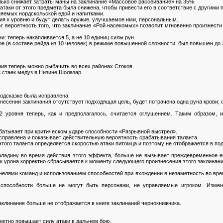
лько снижает затраты маны на заклинание «Массовое рассеивание» на 35%.
атаки от этого предмета была снижена, чтобы привести его в соответствие с другими 
яемых нордскольской едой и напитками.
я к уровню и будут делать оружие, улучшаемое ими, персональным.
и: вероятность того, что заклинание «Рой насекомых» позволит мгновенно произнест
и: теперь накапливается 5, а не 10 единиц силы рун.
е (в составе рейда из 10 человек) в режиме повышенной сложности, был повышен до 
ния теперь можно рыбачить во всех районах Стоков.
 стаек медуз в Низине Шолазар.
подсказке была исправлена.
знесении заклинания отсутствует подходящая цель, будет потрачена одна руна крови; 
2 уровня теперь, как и предполагалось, считается оглушением. Таким образом,
рабатывает при критическом ударе способности «Разрывной выстрел».
справлена и показывает действительную вероятность срабатывания таланта.
того таланта определяется скоростью атаки питомца и поэтому не отображается в под
ладину во время действия этого эффекта, больше не вызывает преждевременное е
ик урона корректно сбрасывается к моменту следующего произнесения этого заклинани
анелями команд и использованием способностей при вхождении в незаметность во вр
 способности больше не могут быть персонажи, не управляемые игроком. Изме
клинание больше не отображается в книге заклинаний чернокнижника.
ректно повышает силу атаки в дальнем бою.