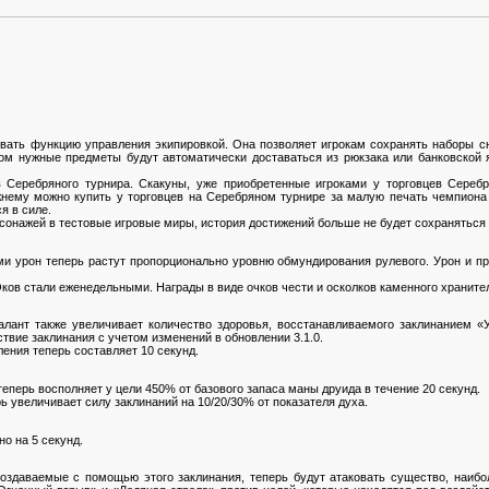
вать функцию управления экипировкой. Она позволяет игрокам сохранять наборы 
м нужные предметы будут автоматически доставаться из рюкзака или банковской 
 Серебряного турнира. Скакуны, уже приобретенные игроками у торговцев Серебря
нему можно купить у торговцев на Серебряном турнире за малую печать чемпиона
я в силе.
сонажей в тестовые игровые миры, история достижений больше не будет сохраняться 
 урон теперь растут пропорционально уровню обмундирования рулевого. Урон и пр
ов стали еженедельными. Награды в виде очков чести и осколков каменного храните
алант также увеличивает количество здоровья, восстанавливаемого заклинанием «
твие заклинания с учетом изменений в обновлении 3.1.0.
ения теперь составляет 10 секунд.
еперь восполняет у цели 450% от базового запаса маны друида в течение 20 секунд.
 увеличивает силу заклинаний на 10/20/30% от показателя духа.
о на 5 секунд.
создаваемые с помощью этого заклинания, теперь будут атаковать существо, наибо