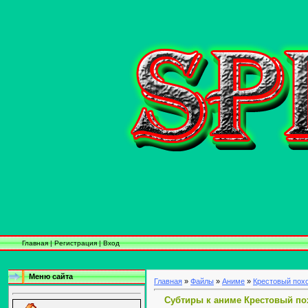
Главная
|
Регистрация
|
Вход
Меню сайта
Главная
»
Файлы
»
Аниме
»
Крестовый пох
Субтиры к аниме Крестовый по