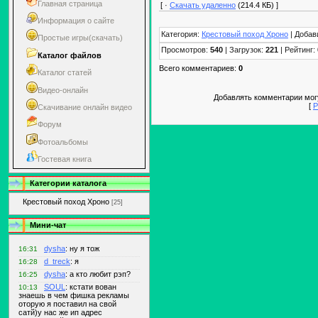
Главная страница
[ ·
Скачать удаленно
(214.4 КБ) ]
Информация о сайте
Категория:
Крестовый поход Хроно
| Добав
Простые игры(скачать)
Просмотров:
540
| Загрузок:
221
| Рейтинг:
Каталог файлов
Всего комментариев:
0
Каталог статей
Видео-онлайн
Добавлять комментарии могу
[
Р
Скачивание онлайн видео
Форум
Фотоальбомы
Гостевая книга
Категории каталога
Крестовый поход Хроно
[25]
Мини-чат