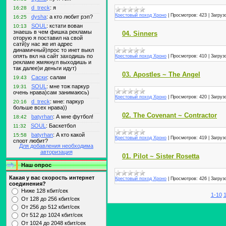
Крестовый поход Хроно
|
Просмотров:
423
|
Загруз
04. Sinners
Крестовый поход Хроно
|
Просмотров:
410
|
Загруз
03. Apostles ~ The Angel
Крестовый поход Хроно
|
Просмотров:
420
|
Загруз
02. The Covenant ~ Contractor
Крестовый поход Хроно
|
Просмотров:
419
|
Загруз
Для добавления необходима
авторизация
01. Pilot ~ Sister Rosetta
Наш опрос
Какая у вас скорость интернет
Крестовый поход Хроно
|
Просмотров:
426
|
Загруз
соединения?
Ниже 128 кбит/сек
1-10
1
От 128 до 256 кбит/сек
От 256 до 512 кбит/сек
От 512 до 1024 кбит/сек
От 1024 до 2048 кбит/сек