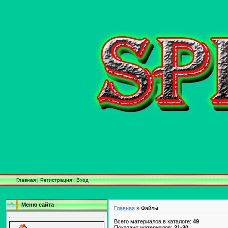
Главная
|
Регистрация
|
Вход
Меню сайта
Главная
» Файлы
Всего материалов в каталоге:
49
Показано материалов:
21-30