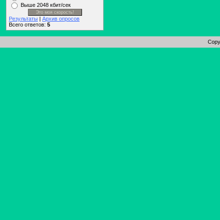
Выше 2048 кбит/сек
Результаты
|
Архив опросов
Всего ответов:
5
Copy