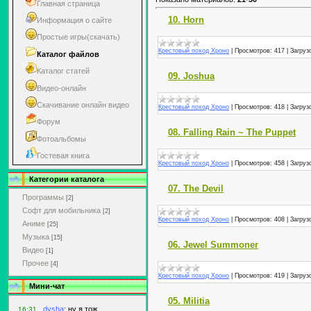
Главная страница
10. Horn
Информация о сайте
Простые игры(скачать)
Крестовый поход Хроно
|
Просмотров:
417
|
Загруз
Каталог файлов
Каталог статей
09. Joshua
Видео-онлайн
Скачивание онлайн видео
Крестовый поход Хроно
|
Просмотров:
418
|
Загруз
Форум
08. Falling Rain ~ The Puppet
Фотоальбомы
Гостевая книга
Крестовый поход Хроно
|
Просмотров:
458
|
Загруз
Категории каталога
07. The Devil
Программы
[2]
Софт для мобильника
[2]
Крестовый поход Хроно
|
Просмотров:
408
|
Загруз
Аниме
[25]
Музыка
[15]
06. Jewel Summoner
Видео
[1]
Прочее
[4]
Крестовый поход Хроно
|
Просмотров:
419
|
Загруз
Мини-чат
05. Militia