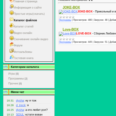
Главная страница
JOKE-BOX
Информация о сайте
JOKE-BOX
- Прикольный и 
Простые игры(скачать)
Каталог файлов
Программы
|
Просмотров:
480
|
Загрузок:
48
|
Добав
Каталог статей
Love-BOX
Видео-онлайн
LOVE-BOX
- Сборник Любовн
Скачивание онлайн видео
Программы
|
Просмотров:
445
|
Загрузок:
51
|
Добав
Форум
Фотоальбомы
Гостевая книга
Категории каталога
Игры
[0]
Программы
[2]
Прочее
[0]
Мини-чат