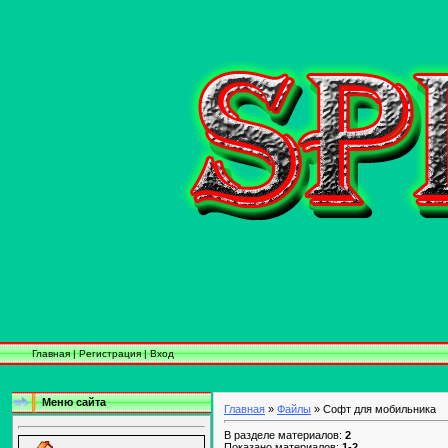
Главная
|
Регистрация
|
Вход
Меню сайта
Главная
»
Файлы
» Софт для мобильника
В разделе материалов:
2
Показано материалов:
1-2