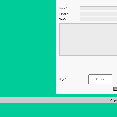
Имя *:
Email *:
WWW:
Код *:
Copy