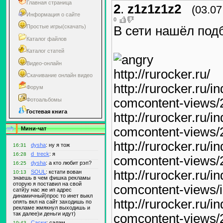
Главная страница
2
.
z1z1z1z2
(03.07
Информация о сайте
0
Простые игры(скачать)
В сети нашёл под
Каталог файлов
Каталог статей
Видео-онлайн
http://rurocker.ru/
Скачивание онлайн видео
http://rurocker.ru/i
Форум
comcontent-views/
Фотоальбомы
Гостевая книга
http://rurocker.ru/i
comcontent-views/
Мини-чат
http://rurocker.ru/i
comcontent-views/
http://rurocker.ru/i
comcontent-views/
http://rurocker.ru/i
comcontent-views/