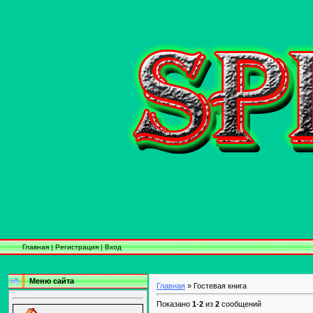
Главная
|
Регистрация
|
Вход
Меню сайта
Главная
» Гостевая книга
Показано
1
-
2
из
2
сообщений