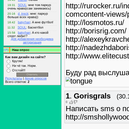
http://rurocker.ru/i
comcontent-views/
http://losmotos.ru/
http://borisrig.com/
http://alexeykravch
Для добавления необходима
авторизация
http://nadezhdabori
Наш опрос
http://www.elitecus
Как вам дизайн на сайте?
Крутяк!
Ни чё так. Норм.
Отстой!!!
Буду рад выслушат
Результаты
|
Архив опросов
Всего ответов:
2
1
.
Gorisgrals
(30.
0
Написать sms о п
http://smshollywoo