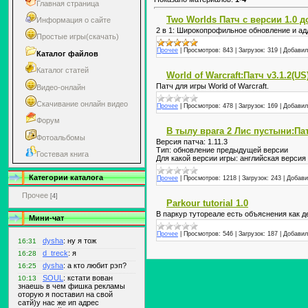
Главная страница
Two Worlds Патч с версии 1.0 д
Информация о сайте
2 в 1: Широкопрофильное обновление и адд
Простые игры(скачать)
Прочее
|
Просмотров:
843
|
Загрузок:
319
|
Добавил
Каталог файлов
Каталог статей
World of Warcraft:Патч v3.1.2(US
Патч для игры World of Warcraft.
Видео-онлайн
Скачивание онлайн видео
Прочее
|
Просмотров:
478
|
Загрузок:
169
|
Добавил
Форум
В тылу врага 2 Лис пустыни:Пат
Фотоальбомы
Версия патча: 1.11.3
Тип: обновление предыдущей версии
Гостевая книга
Для какой версии игры: английская версия
Категории каталога
Прочее
|
Просмотров:
1218
|
Загрузок:
243
|
Добави
Прочее
[4]
Parkour tutorial 1.0
В паркур тутореале есть объяснения как д
Мини-чат
Прочее
|
Просмотров:
546
|
Загрузок:
187
|
Добавил