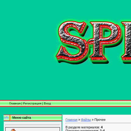
Главная
|
Регистрация
|
Вход
Меню сайта
Главная
»
Файлы
» Прочее
В разделе материалов:
4
Показано материалов:
1-4