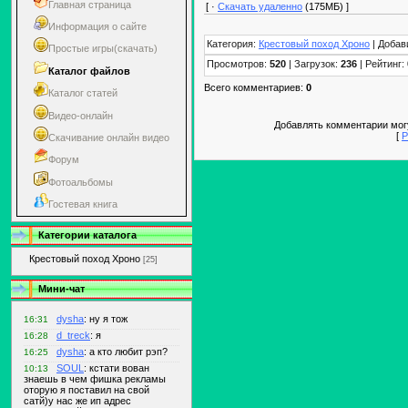
Главная страница
[ ·
Скачать удаленно
(175МБ) ]
Информация о сайте
Категория:
Крестовый поход Хроно
| Добав
Простые игры(скачать)
Просмотров:
520
| Загрузок:
236
| Рейтинг:
Каталог файлов
Всего комментариев:
0
Каталог статей
Видео-онлайн
Добавлять комментарии могу
[
Р
Скачивание онлайн видео
Форум
Фотоальбомы
Гостевая книга
Категории каталога
Крестовый поход Хроно
[25]
Мини-чат