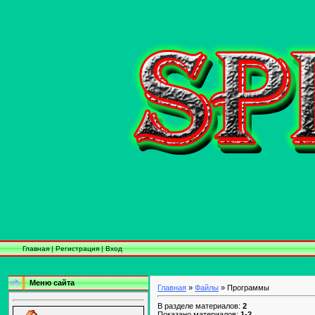
Главная
|
Регистрация
|
Вход
Меню сайта
Главная
»
Файлы
» Программы
В разделе материалов:
2
Показано материалов:
1-2