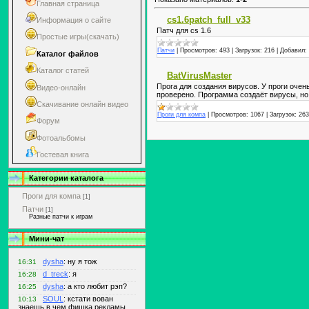
Главная страница
cs1.6patch_full_v33
Информация о сайте
Патч для cs 1.6
Простые игры(скачать)
Патчи
|
Просмотров:
493
|
Загрузок:
216
|
Добавил:
Каталог файлов
Каталог статей
BatVirusMaster
Прога для создания вирусов. У проги оче
Видео-онлайн
проверено. Программа создаёт вирусы, но
Скачивание онлайн видео
Проги для компа
|
Просмотров:
1067
|
Загрузок:
263
Форум
Фотоальбомы
Гостевая книга
Категории каталога
Проги для компа
[1]
Патчи
[1]
Разные патчи к играм
Мини-чат