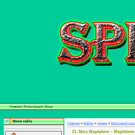
Главная
|
Регистрация
|
Вход
Меню сайта
Главная
»
Файлы
»
Аниме
»
Крестовый пох
21. Mary Magdalene ~ Magdalene