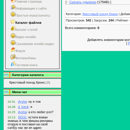
Главная страница
[ ·
Скачать удаленно
(175МБ) ]
Информация о сайте
Категория:
Крестовый поход Хроно
| Добав
Простые игры(скачать)
Просмотров:
542
| Загрузок:
244
| Рейтинг:
Каталог файлов
Всего комментариев:
0
Каталог статей
Видео-онлайн
Добавлять комментарии могу
[
Р
Скачивание онлайн видео
Форум
Фотоальбомы
Гостевая книга
Категории каталога
Крестовый поход Хроно
[25]
Мини-чат