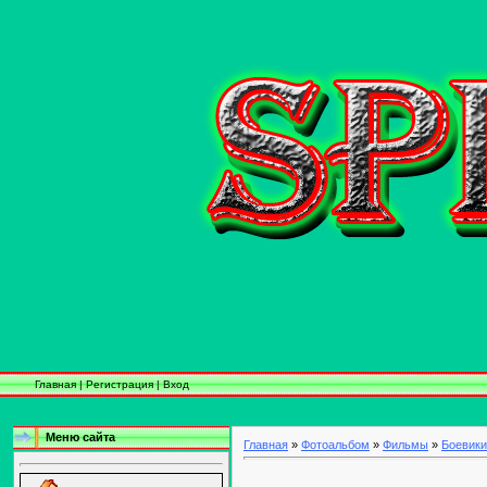
Главная
|
Регистрация
|
Вход
Меню сайта
Главная
»
Фотоальбом
»
Фильмы
»
Боевики