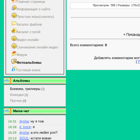
Главная страница
Просмотров: 589 | Размеры: 176x220
Информация о сайте
Простые игры(скачать)
Каталог файлов
Каталог статей
« Предыд
Видео-онлайн
Всего комментариев:
0
Скачивание онлайн видео
Форум
Добавлять комментарии могу
[
Р
Фотоальбомы
Гостевая книга
Альбомы
Боевики, триллеры
[2]
Комедии
[1]
Прочее
[0]
Мини-чат