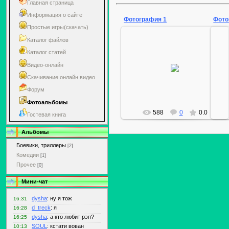
Главная страница
Информация о сайте
Фотография 1
Фото
Простые игры(скачать)
Каталог файлов
Каталог статей
07.04.2009
Видео-онлайн
d_treck
Скачивание онлайн видео
Форум
Фотоальбомы
588
0
0.0
Гостевая книга
Альбомы
Боевики, триллеры
[2]
Комедии
[1]
Прочее
[0]
Мини-чат