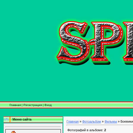
Главная
|
Регистрация
|
Вход
Меню сайта
Главная
»
Фотоальбом
»
Фильмы
» Боевики
Фотографий в альбоме:
2