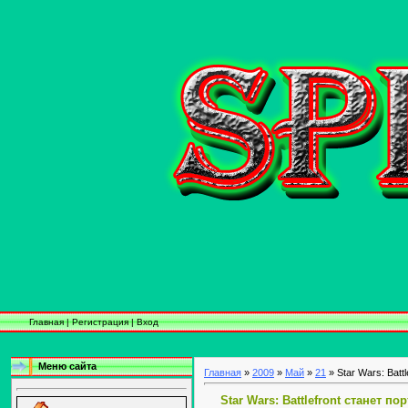
Главная
|
Регистрация
|
Вход
Меню сайта
Главная
»
2009
»
Май
»
21
» Star Wars: Batt
Star Wars: Battlefront станет п