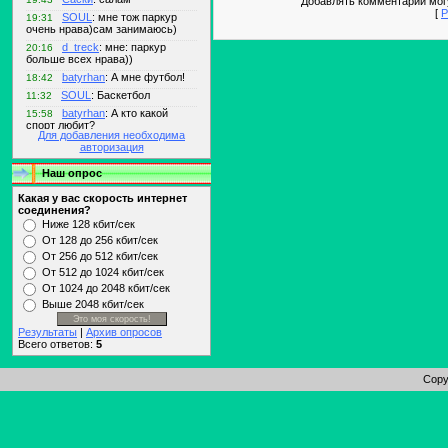
Добавлять комментарии могу
[
Р
Для добавления необходима
авторизация
Наш опрос
Какая у вас скорость интернет
соединения?
Ниже 128 кбит/сек
От 128 до 256 кбит/сек
От 256 до 512 кбит/сек
От 512 до 1024 кбит/сек
От 1024 до 2048 кбит/сек
Выше 2048 кбит/сек
Результаты
|
Архив опросов
Всего ответов:
5
Copy