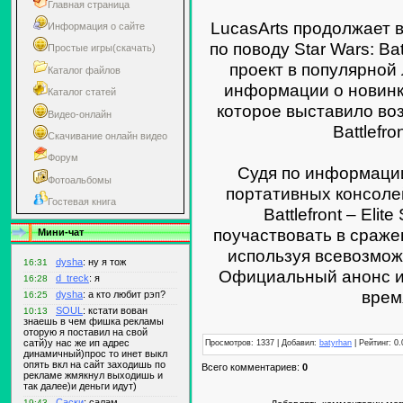
Главная страница
LucasArts продолжает 
Информация о сайте
по поводу Star Wars: Bat
Простые игры(скачать)
проект в популярной
Каталог файлов
информации о новинк
Каталог статей
которое выставило воз
Видео-онлайн
Battlefro
Скачивание онлайн видео
Форум
Судя по информации
Фотоальбомы
портативных консолей
Гостевая книга
Battlefront – Eli
поучаствовать в сраже
Мини-чат
используя всевозмо
Официальный анонс иг
врем
Просмотров: 1337 | Добавил:
batyrhan
| Рейтинг: 0.
Всего комментариев:
0