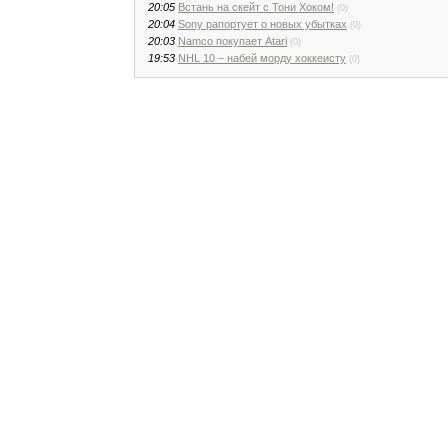
20:05
Встань на скейт с Тони Хоком!
(0)
20:04
Sony рапортует о новых убытках
(0)
20:03
Namco покупает Atari
(0)
19:53
NHL 10 – набей морду хоккеисту
(0)