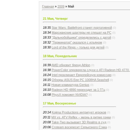
Главная
»
2009
»
Май
21 Мая, Четверг
18:35
Star Wars: Battlefront станет портативной
(0)
18:34
Марсианские шахтеры не спешат на РС
(0)
18:33
"Дальнобойщики" определились с датой
(0)
18:32
"Терминатор" оказался с изъяном
(0)
18:30
Lord of the Rings – только для детей
(0)
18 Мая, Понедельник
16:39
AMD обновит бренд Athlon
(0)
16:38
PowerColor опровергла слухи о ATI Radeon HD 4770
16:24
Intel проклинает Европейскую комиссию
(0)
16:15
Обзоры ASUS Eee PC 1008HA Seashell
(0)
16:11
Новая клавиатура Genius
(0)
16:10
Radeon HD 4890 переходит за 1 ГГц
(0)
16:08
PhysX поможет NVIDIA?
(0)
17 Мая, Воскресенье
20:14
Kojima Productions интригует игроков
(0)
20:11
MX vs. ATV Reflex – жизнь в ритме гонки
(0)
20:08
Take-Two вызывает 3D Realms в суд
(0)
20:06
Croteam воскресит Серьезного Сэма
(0)