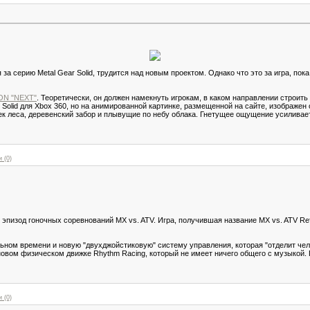
я за серию Metal Gear Solid, трудится над новым проектом. Однако что это за игра, по
ON "NEXT"
. Теоретически, он должен намекнуть игрокам, в каком направлении строить
ar Solid для Xbox 360, но на анимированной картинке, размещенной на сайте, изображе
к леса, деревенский забор и плывущие по небу облака. Гнетущее ощущение усиливае
 (0)
пизод гоночных соревнований MX vs. ATV. Игра, получившая название MX vs. ATV Refl
ом времени и новую "двухджойстиковую" систему управления, которая "отделит чело
новом физическом движке Rhythm Racing, который не имеет ничего общего с музыкой. 
 (0)