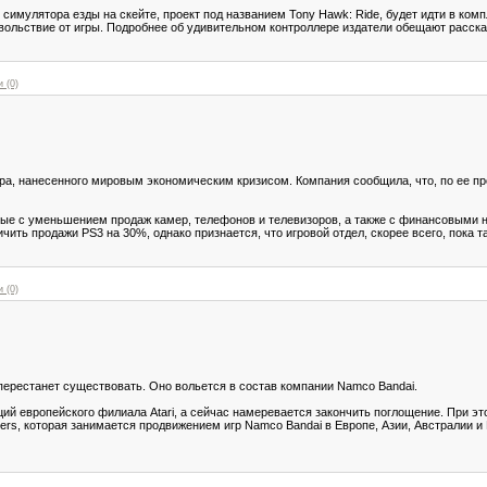
симулятора езды на скейте, проект под названием Tony Hawk: Ride, будет идти в ком
вольствие от игры. Подробнее об удивительном контроллере издатели обещают расск
 (0)
дара, нанесенного мировым экономическим кризисом. Компания сообщила, что, по ее п
ные с уменьшением продаж камер, телефонов и телевизоров, а также с финансовыми н
ить продажи PS3 на 30%, однако признается, что игровой отдел, скорее всего, пока т
 (0)
 перестанет существовать. Оно вольется в состав компании Namco Bandai.
й европейского филиала Atari, а сейчас намеревается закончить поглощение. При эт
ners, которая занимается продвижением игр Namco Bandai в Европе, Азии, Австралии и