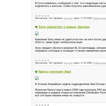
В Сети появились сообщения о том, что следующая часть 
подключить к консоли, чтобы получить максимальное удо
Просмотров:
413
|
Добавил:
batyrhan
|
Дата:
17.05.2009
|
Комментарии
Sony рапортует о новых убытках
Компании Sony никак не удается встать на ноги после у
2010-го, также будет неблагополучным.
Sony ожидает убытки в размере $1,15 миллиарда, связан
поправить ситуацию и сообщает о своем намерении увелич
Просмотров:
353
|
Добавил:
batyrhan
|
Дата:
17.05.2009
|
Комментарии
Namco покупает Atari
В течение ближайших недель подразделение Atari Europe
Японская Namco еще в марте 2008 года выкупила 34% акци
переведен в недавно открытую компанию Distribution Part
все эти перестановки никак не скажутся.