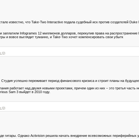
ало известно, что Take-Two Interactive подала судебный иск против создателей Duke 
и заплатили Infogrames 12 миллионов долларов, перекупив права на распространение 
гры и вовсе выглядит туманно, и Take-Two хочет компенсировать свои убытк
 (0)
 Студия успешно переживает период финансового кризиса и строит планы на будущее
ания работает над двумя новыми проектами, причем один из них – это третья часть не
rious Sam 3 выйдет в 2010 году.
 (0)
виде гитары. Однако Activision решила начать внедрение всевозможных периферийных у