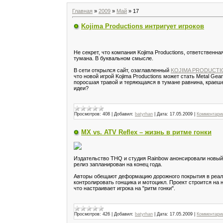
Главная
»
2009
»
Май
»
17
Kojima Productions интригует игроков
Не секрет, что компания Kojima Productions, ответственна
тумана. В буквальном смысле.
В сети открылся сайт, озаглавленный
KOJIMA PRODUCTI
что новой игрой Kojima Productions может стать Metal Ge
поросшая травой и теряющаяся в тумане равнина, краеше
идеи?
Просмотров:
408
|
Добавил:
batyrhan
|
Дата:
17.05.2009
|
Комментарии
MX vs. ATV Reflex – жизнь в ритме гонки
Издательство THQ и студия Rainbow анонсировали новый э
релиз запланирован на конец года.
Авторы обещают деформацию дорожного покрытия в реальн
контролировать гонщика и мотоцикл. Проект строится на 
что настраивает игрока на "ритм гонки".
Просмотров:
426
|
Добавил:
batyrhan
|
Дата:
17.05.2009
|
Комментарии