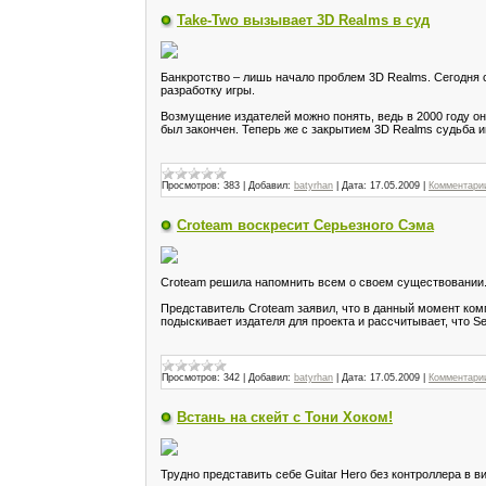
Take-Two вызывает 3D Realms в суд
Банкротство – лишь начало проблем 3D Realms. Сегодня ст
разработку игры.
Возмущение издателей можно понять, ведь в 2000 году он
был закончен. Теперь же с закрытием 3D Realms судьба и
Просмотров:
383
|
Добавил:
batyrhan
|
Дата:
17.05.2009
|
Комментарии
Croteam воскресит Серьезного Сэма
Croteam решила напомнить всем о своем существовании.
Представитель Croteam заявил, что в данный момент комп
подыскивает издателя для проекта и рассчитывает, что Se
Просмотров:
342
|
Добавил:
batyrhan
|
Дата:
17.05.2009
|
Комментарии
Встань на скейт с Тони Хоком!
Трудно представить себе Guitar Hero без контроллера в 