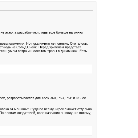
ка не ясно, а разработчики лишь еще больше нагоняют
 предположения. Но пока ничего не понятно. Считалось,
н отнюдь не Солид Снейк. Перед зрителем предстает
тся шумом ветра и шелестом травы в динамиках. Есть
ex, разрабатывается для Xbox 360, PS3, PSP и DS, ее
века от машины". Судя по всему, игрок сможет отдельно
По словам создателей, свое название он получил потому,