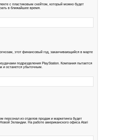
плекте с пластиковым скейтом, который можно будет
азать в ближайшее время.
рогнозам, этот финансовый год, заканчивающийся в марте
еудачами подразделения PlayStation. Компания пытается
ак и останется убыточным.
ом персонал из отделов продаж и маркетинга будет
 Новой Зеландии. На работе американского офиса Atari