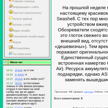
Главная страница
На прошлой неделе 
Информация о сайте
настоящему красивом
Простые игры(скачать)
Seashell. С тех пор мн
Каталог файлов
устройством вжив
Каталог статей
Обозреватели сходятся
Видео-онлайн
это глоток свежего в
Скачивание онлайн видео
внешний вид, отсутс
Форум
«дешевизны»). Тем врем
Фотоальбомы
поражают оригинальнос
Гостевая книга
Единственный сущес
встроенная намертво 
Мини-чат
Air). Ресурса аккумулят
подзарядки, однако AS
заменять вышедшие
Просмотров: 598 | Добавил:
batyrhan
| Рейтинг: 0.0
Всего комментариев:
0