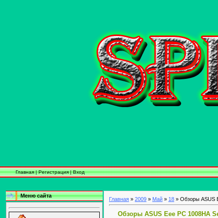
Главная
|
Регистрация
|
Вход
Меню сайта
Главная
»
2009
»
Май
»
18
» Обзоры ASUS E
Обзоры ASUS Eee PC 1008HA Se