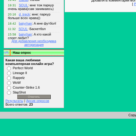
Добавлять комментарии могу
[
Р
Для добавления необходима
авторизация
Наш опрос
Какая ваша любимая
компьютерная онлайн игра?
Perfect World
Lineage II
Rappelz
WoW
Counter-Strike 1.6
SlapShot
Результаты
|
Архив опросов
Всего ответов:
23
Copy