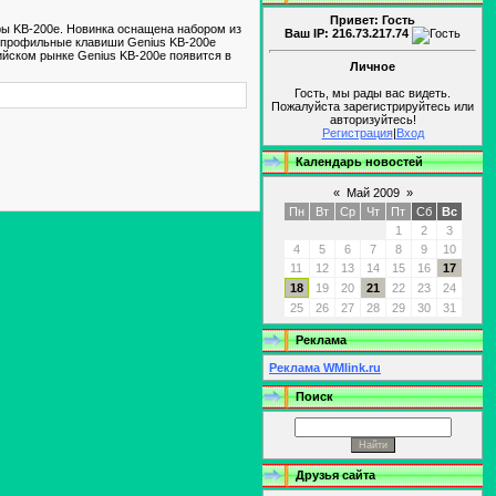
Привет: Гость
ры KB-200e. Новинка оснащена набором из
Ваш IP: 216.73.217.74
копрофильные клавиши Genius KB-200e
ийском рынке Genius KB-200e появится в
Личное
Гость, мы рады вас видеть.
Пожалуйста зарегистрируйтесь или
авторизуйтесь!
Регистрация
|
Вход
Календарь новостей
«
Май 2009
»
Пн
Вт
Ср
Чт
Пт
Сб
Вс
1
2
3
4
5
6
7
8
9
10
11
12
13
14
15
16
17
18
19
20
21
22
23
24
25
26
27
28
29
30
31
Реклама
Реклама WMlink.ru
Поиск
Друзья сайта