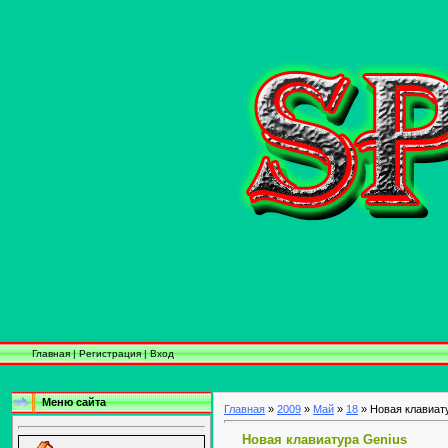
Главная
|
Регистрация
|
Вход
Меню сайта
Главная
»
2009
»
Май
»
18
» Новая клавиат
Новая клавиатура Genius