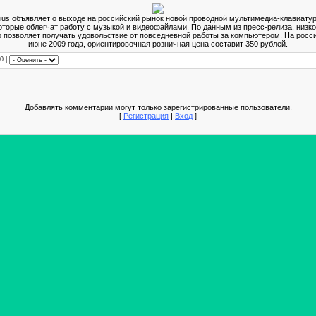
us объявляет о выходе на российский рынок новой проводной мультимедиа-клавиату
оторые облегчат работу с музыкой и видеофайлами. По данным из пресс-релиза, низ
 позволяет получать удовольствие от повседневной работы за компьютером. На росс
июне 2009 года, ориентировочная розничная цена составит 350 рублей.
/0 |
Добавлять комментарии могут только зарегистрированные пользователи.
[
Регистрация
|
Вход
]