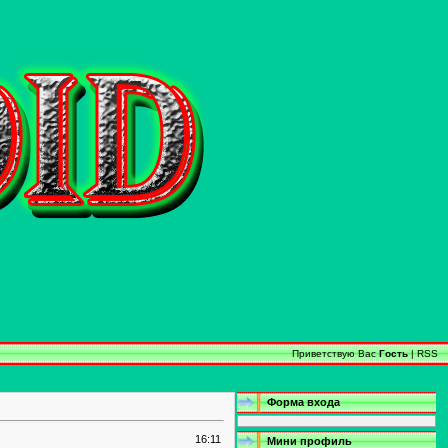
Приветствую Вас
Гость
|
RSS
Форма входа
16:11
Мини профиль