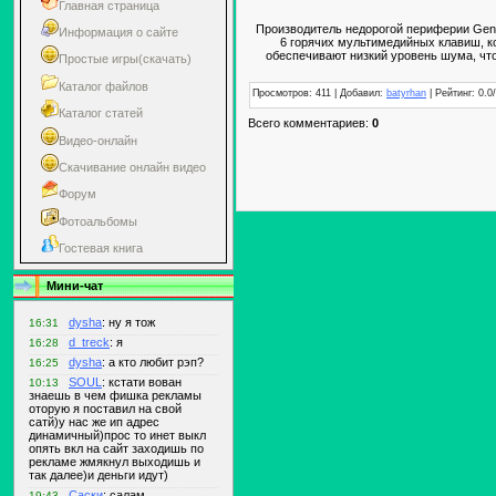
Главная страница
Производитель недорогой периферии Geni
Информация о сайте
6 горячих мультимедийных клавиш, к
обеспечивают низкий уровень шума, что
Простые игры(скачать)
Каталог файлов
Просмотров: 411 | Добавил:
batyrhan
| Рейтинг: 0.0
Каталог статей
Всего комментариев:
0
Видео-онлайн
Скачивание онлайн видео
Форум
Фотоальбомы
Гостевая книга
Мини-чат