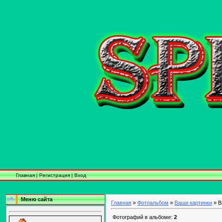
Главная
|
Регистрация
|
Вход
Меню сайта
Главная
»
Фотоальбом
»
Ваши картинки
» В
Фотографий в альбоме:
2