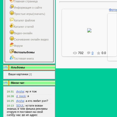
Главная страница
Информация о сайте
Фото
Простые игры(скачать)
Каталог файлов
03.01.2010
Каталог статей
Видео-онлайн
d_treck
Скачивание онлайн видео
Форум
Фотоальбомы
702
0
0.0
Гостевая книга
Альбомы
Ваши картинки
[2]
Мини-чат