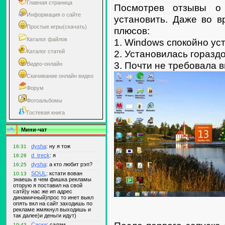
Главная страница
Посмотрев отзывы о
Информация о сайте
установить. Даже во в
Простые игры(скачать)
плюсов:
Каталог файлов
1. Windows спокойно ус
2. Установилась горазд
Каталог статей
3. Почти не требовала 
Видео-онлайн
Скачивание онлайн видео
Форум
Фотоальбомы
Гостевая книга
Мини-чат