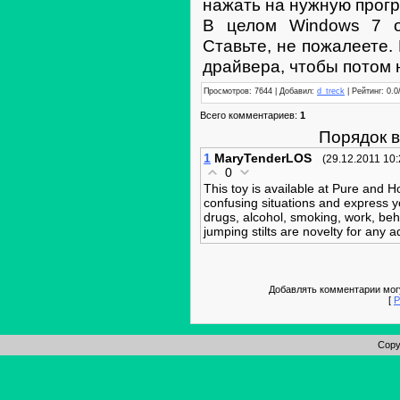
нажать на нужную прог
В целом Windows 7 о
Ставьте, не пожалеете.
драйвера, чтобы потом н
Просмотров: 7644 | Добавил:
d_treck
| Рейтинг: 0.0
Всего комментариев:
1
Порядок 
1
MaryTenderLOS
(29.12.2011 10:
0
This toy is available at Pure and 
confusing situations and express you
drugs, alcohol, smoking, work, beha
jumping stilts are novelty for any ad
Добавлять комментарии могу
[
Р
Copy