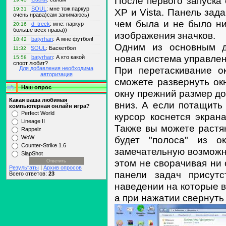
После первого запуска
XP и Vista. Панель зад
чем была и не было ни
изображения значков.
Одним из основным д
новая система управлен
При перетаскивание о
Для добавления необходима
авторизация
сможете развернуть ок
Наш опрос
окну прежний размер дос
Какая ваша любимая
вниз. А если потащить 
компьютерная онлайн игра?
Perfect World
курсор коснется экран
Lineage II
Также вы можете растян
Rappelz
будет "полоса" из о
WoW
Counter-Strike 1.6
замечательную возможно
SlapShot
этом не сворачивая ни 
Результаты
|
Архив опросов
панели задач присутс
Всего ответов:
23
наведении на которые в
а при нажатии свернуть