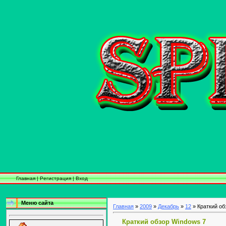
Главная
|
Регистрация
|
Вход
Меню сайта
Главная
»
2009
»
Декабрь
»
12
» Краткий об
Краткий обзор Windows 7