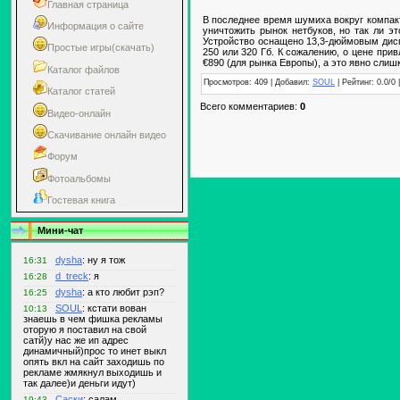
Главная страница
В последнее время шумиха вокруг компак
Информация о сайте
уничтожить рынок нетбуков, но так ли 
Устройство оснащено 13,3-дюймовым диспл
Простые игры(скачать)
250 или 320 Гб. К сожалению, о цене при
€890 (для рынка Европы), а это явно слиш
Каталог файлов
Просмотров: 409 | Добавил:
SOUL
| Рейтинг: 0.0/0 
Каталог статей
Всего комментариев:
0
Видео-онлайн
Скачивание онлайн видео
Форум
Фотоальбомы
Гостевая книга
Мини-чат