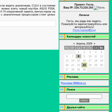
Привет: Гость
сли верить аналитикам, CULV в состоянии
Ваш IP: 216.73.216.193
ы можно взять новый ноутбук ASUS P30A.
 4 Гб оперативной памяти, винчестером на
ro с аналогичным процессором стоит целых
Личное
Гость, мы рады вас видеть.
Пожалуйста зарегистрируйтесь или
авторизуйтесь!
Регистрация
|
Вход
Календарь новостей
«
Апрель 2009
»
Пн
Вт
Ср
Чт
Пт
Сб
Вс
1
2
3
4
5
6
7
8
9
10
11
12
13
14
15
16
17
18
19
20
21
22
23
24
25
26
27
28
29
30
Реклама
Реклама WMlink.ru
Поиск
Друзья сайта