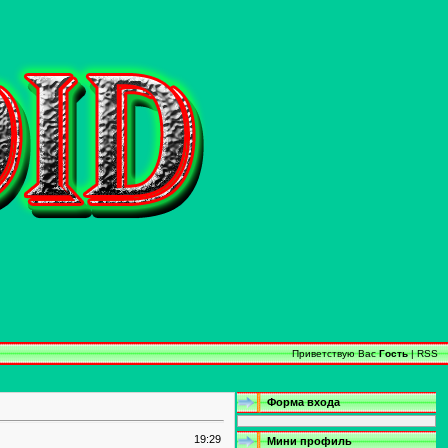
Приветствую Вас
Гость
|
RSS
Форма входа
19:29
Мини профиль