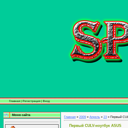
Главная
|
Регистрация
|
Вход
Меню сайта
Главная
»
2009
»
Апрель
»
23
» Первый CUL
Первый CULV-ноутбук ASUS