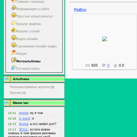
Главная страница
Информация о сайте
PigBoy
Простые игры(скачать)
Каталог файлов
Каталог статей
03.01.2010
Видео-онлайн
d_treck
Скачивание онлайн видео
Форум
Фотоальбомы
605
0
0.0
Гостевая книга
Альбомы
Полнометражные мульты
[0]
Прочее
[1]
Мини-чат