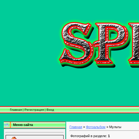
Главная
|
Регистрация
|
Вход
Меню сайта
Главная
»
Фотоальбом
» Мульты
Фотографий в разделе:
1