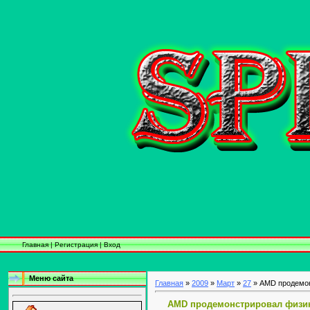
Главная
|
Регистрация
|
Вход
Меню сайта
Главная
»
2009
»
Март
»
27
» AMD продемон
AMD продемонстрировал физи