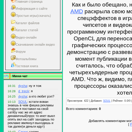
Главная страница
Как и было обещано, 
Информация о сайте
AMD
раскрыла свою мо
Простые игры(скачать)
спецэффектов в игр
Каталог файлов
чипсетов и видеок
программному интерфей
Каталог статей
OpenCL для переноса
Видео-онлайн
графических процессо
Скачивание онлайн видео
демонстрацию с развев
Форум
момент публикации в
Фотоальбомы
считалось, что обра
Гостевая книга
четырехъядерные проц
Мини-чат
AMD. Что ж, видимо, 
процессоры оказалис
хотел
Просмотров: 422 | Добавил:
SOUL
| Рейтинг: 0.0/0 
Всего комментариев:
0
Добавлять комментарии могу
[
Р