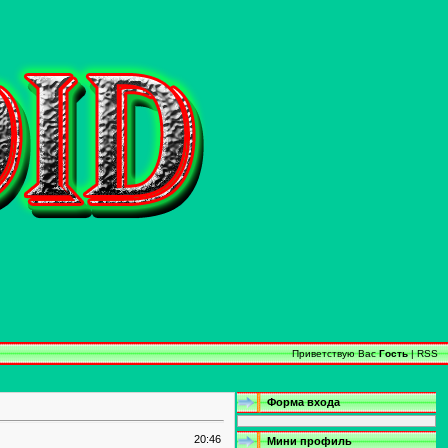
Приветствую Вас
Гость
|
RSS
Форма входа
20:46
Мини профиль