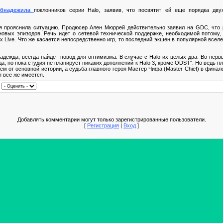
обнадежила
поклонников серии Halo, заявив, что посвятит ей еще порядка дву
я прояснила ситуацию. Продюсер Ален Мюррей действительно заявил на GDC, что р
новых эпизодов. Речь идет о сетевой технической поддержке, необходимой потому,
 Live. Что же касается непосредственно игр, то последний экшен в популярной вселе
адежда, всегда найдет повод для оптимизма. В случае с Halo их целых два. Во-перв
а, но пока студия не планирует никаких дополнений к Halo 3, кроме ODST". Но ведь 
 от основной истории, а судьба главного героя Мастер Чифа (Master Chief) в финале 
я все же имеется.
|
Добавлять комментарии могут только зарегистрированные пользователи.
[
Регистрация
|
Вход
]