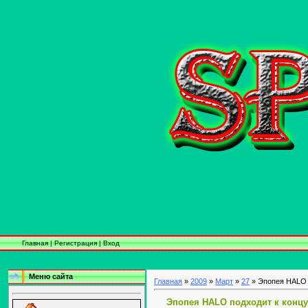
Главная
|
Регистрация
|
Вход
Меню сайта
Главная
»
2009
»
Март
»
27
» Эпопея HALO 
Эпопея HALO подходит к концу