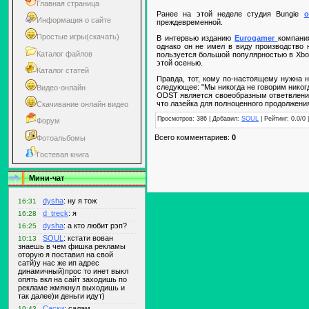
Главная страница
Ранее на этой неделе студия Bungie
Информация о сайте
преждевременной.
Простые игры(скачать)
В интервью изданию
Eurogamer
компани
однако он не имел в виду производство 
Каталог файлов
пользуется большой популярностью в Xbox
этой осенью.
Каталог статей
Правда, тот, кому по-настоящему нужна н
следующее: "Мы никогда не говорим никогд
Видео-онлайн
ODST является своеобразным ответвлением
что лазейка для полноценного продолжени
Скачивание онлайн видео
Просмотров: 386 | Добавил:
SOUL
| Рейтинг: 0.0/0 
Форум
Всего комментариев:
0
Фотоальбомы
Гостевая книга
Мини-чат