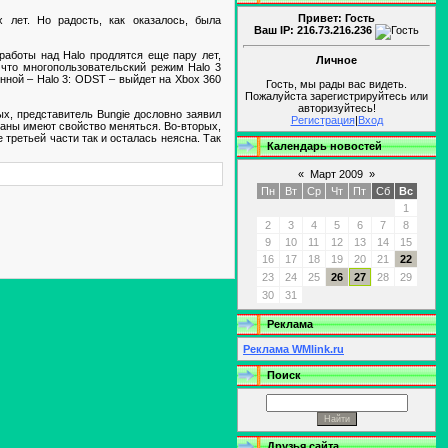
Привет: Гость
х лет. Но радость, как оказалось, была
Ваш IP: 216.73.216.236
аботы над Halo продлятся еще пару лет,
Личное
 что многопользовательский режим Halo 3
нной – Halo 3: ODST – выйдет на Xbox 360
Гость, мы рады вас видеть.
Пожалуйста зарегистрируйтесь или
авторизуйтесь!
ых, представитель Bungie дословно заявил
Регистрация
|
Вход
планы имеют свойство меняться. Во-вторых,
третьей части так и осталась неясна. Так
Календарь новостей
«
Март 2009
»
Пн
Вт
Ср
Чт
Пт
Сб
Вс
1
2
3
4
5
6
7
8
9
10
11
12
13
14
15
16
17
18
19
20
21
22
23
24
25
26
27
28
29
30
31
Реклама
Реклама WMlink.ru
Поиск
Друзья сайта