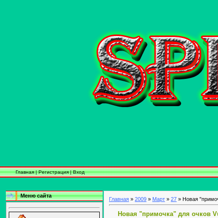
Главная
|
Регистрация
|
Вход
Меню сайта
Главная
»
2009
»
Март
»
27
» Новая "примоч
Новая "примочка" для очков V