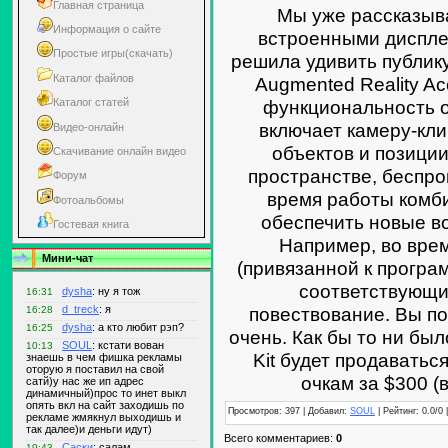
Главная страница
Мы уже рассказыва
Информация о сайте
встроенными диспле
Простые игры(скачать)
решила удивить публик
Каталог файлов
Augmented Reality Ac
функциональность о
Каталог статей
включает камеру-кл
Видео-онлайн
объектов и позици
Скачивание онлайн видео
пространстве, беспр
Форум
время работы комб
Фотоальбомы
обеспечить новые в
Гостевая книга
Например, во врем
Мини-чат
(привязанной к програ
соответствующи
повествование. Вы по
очень. Как бы то ни был
Kit будет продаватьс
очкам за $300 (
Просмотров: 397 | Добавил:
SOUL
| Рейтинг: 0.0/0 
Всего комментариев:
0