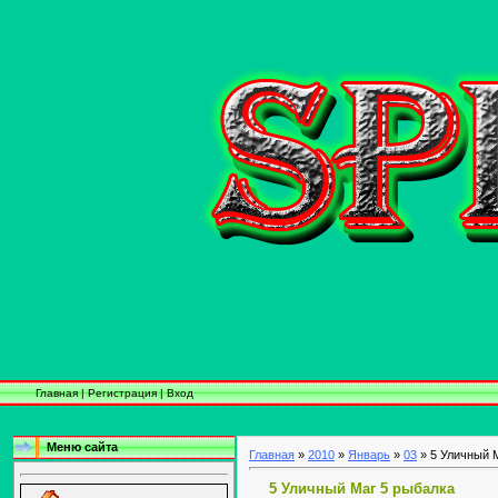
Главная
|
Регистрация
|
Вход
Меню сайта
Главная
»
2010
»
Январь
»
03
» 5 Уличный 
5 Уличный Маг 5 рыбалка